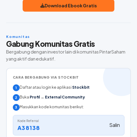
Download Ebook Gratis
Komunitas
Gabung Komunitas Gratis
Bergabung dengan investor lain di komunitas PintarSaham
yang aktif dan edukatif.
CARA BERGABUNG VIA STOCKBIT
Daftar atau login ke aplikasi
Stockbit
1
Buka
Profil
→
External Community
2
Masukkan kode komunitas berikut:
3
Kode Referral
Salin
A38138