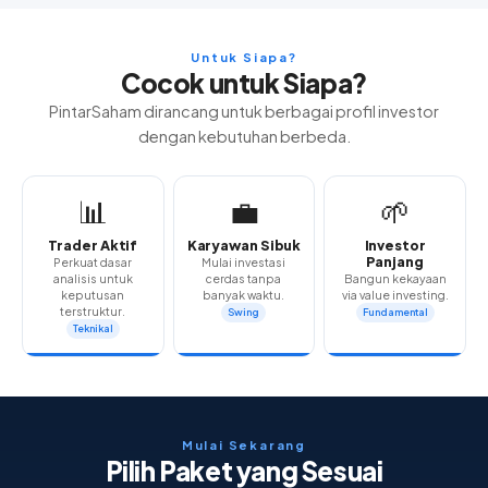
Untuk Siapa?
Cocok untuk Siapa?
PintarSaham dirancang untuk berbagai profil investor
dengan kebutuhan berbeda.
📊
💼
🌱
Trader Aktif
Karyawan Sibuk
Investor
Panjang
Perkuat dasar
Mulai investasi
analisis untuk
cerdas tanpa
Bangun kekayaan
keputusan
banyak waktu.
via value investing.
terstruktur.
Swing
Fundamental
Teknikal
Mulai Sekarang
Pilih Paket yang Sesuai