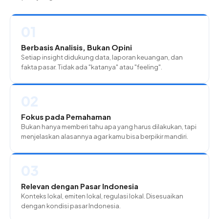
01
Berbasis Analisis, Bukan Opini
Setiap insight didukung data, laporan keuangan, dan
fakta pasar. Tidak ada "katanya" atau "feeling".
02
Fokus pada Pemahaman
Bukan hanya memberi tahu apa yang harus dilakukan, tapi
menjelaskan alasannya agar kamu bisa berpikir mandiri.
03
Relevan dengan Pasar Indonesia
Konteks lokal, emiten lokal, regulasi lokal. Disesuaikan
dengan kondisi pasar Indonesia.