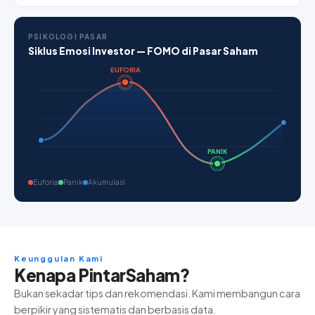
PSIKOLOGI PASAR
Siklus Emosi Investor — FOMO di Pasar Saham
EUFORIA
PANIK
Euforia
Panik
Akumulasi
Keunggulan Kami
Kenapa PintarSaham?
Bukan sekadar tips dan rekomendasi. Kami membangun cara
berpikir yang sistematis dan berbasis data.