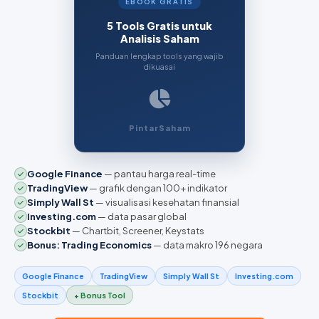
EBOOK GRATIS
5 Tools Gratis untuk
Analisis Saham
Panduan lengkap tools yang wajib
dikuasai
PintarSaham
Google Finance
— pantau harga real-time
TradingView
— grafik dengan 100+ indikator
Simply Wall St
— visualisasi kesehatan finansial
Investing.com
— data pasar global
Stockbit
— Chartbit, Screener, Keystats
Bonus: Trading Economics
— data makro 196 negara
Google Finance
TradingView
Simply Wall St
Investing.com
Stockbit
+ Bonus Tool