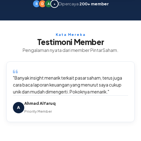
Dipercaya
200+ member
R
D
A
+
Kata Mereka
Testimoni Member
Pengalaman nyata dari member PintarSaham.
"Banyak insight menarik terkait pasar saham, terus juga
cara baca laporan keuangan yang menurut saya cukup
unik dan mudah dimengerti. Pokoknya menarik."
Ahmad Alfaruq
A
Priority Member