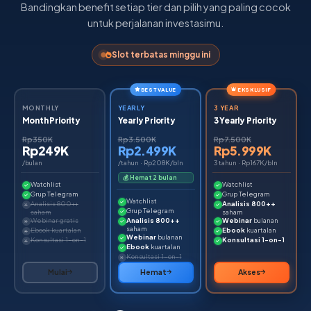
Bandingkan benefit setiap tier dan pilih yang paling cocok
untuk perjalanan investasimu.
Slot terbatas minggu ini
BEST VALUE
EKSKLUSIF
MONTHLY
YEARLY
3 YEAR
Month Priority
Yearly Priority
3 Yearly Priority
Rp350K
Rp3.500K
Rp7.500K
Rp249K
Rp2.499K
Rp5.999K
/bulan
/tahun · Rp208K/bln
3 tahun · Rp167K/bln
💰 Hemat 2 bulan
Watchlist
Watchlist
Grup Telegram
Grup Telegram
Watchlist
Analisis 800++
Analisis 800++
Grup Telegram
saham
saham
Webinar gratis
Analisis 800++
Webinar
bulanan
saham
Ebook kuartalan
Ebook
kuartalan
Webinar
bulanan
Konsultasi 1-on-1
Konsultasi 1-on-1
Ebook
kuartalan
Konsultasi 1-on-1
Mulai
Hemat
Akses