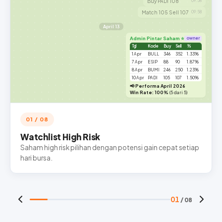
Buy PADI 108
09:56
Match 105 Sell 107
09:58
April 13
Admin Pintar Saham ⭐
owner
Tgl
Kode
Buy
Sell
%
1 Apr
BULL
346
352
1.33%
7 Apr
ESIP
88
90
1.87%
8 Apr
BUMI
246
250
1.23%
10 Apr
PADI
105
107
1.50%
📢 Performa April 2026
Win Rate: 100%
(5 dari 5)
01 / 08
Watchlist High Risk
Saham high risk pilihan dengan potensi gain cepat setiap
hari bursa.
01
/ 08