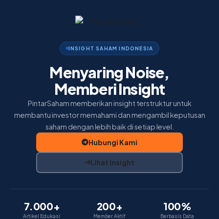
Home
Insight
Membership
INSIGHT SAHAM INDONESIA
Menyaring Noise,
Tentang Kami
Memberi Insight
PintarSaham memberikan insight terstruktur untuk
membantu investor memahami dan mengambil keputusan
saham dengan lebih baik di setiap level.
Hubungi Kami
Lihat Insight
7.000+
200+
100%
Artikel Edukasi
Member Aktif
Berbasis Data