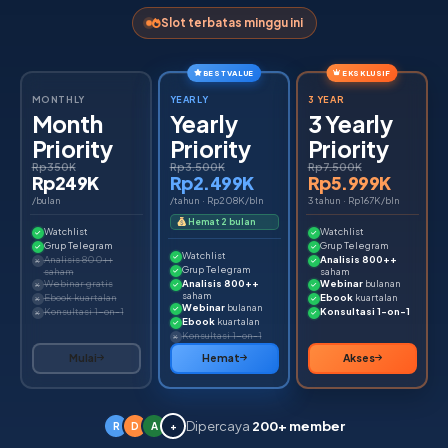
Slot terbatas minggu ini
BEST VALUE
EKSKLUSIF
MONTHLY
YEARLY
3 YEAR
Month
Yearly
3 Yearly
Priority
Priority
Priority
Rp350K
Rp3.500K
Rp7.500K
Rp249K
Rp2.499K
Rp5.999K
/bulan
/tahun · Rp208K/bln
3 tahun · Rp167K/bln
Hemat 2 bulan
Watchlist
Watchlist
Grup Telegram
Grup Telegram
Watchlist
Analisis 800++
Analisis 800++
Grup Telegram
saham
saham
Webinar gratis
Analisis 800++
Webinar
bulanan
saham
Ebook kuartalan
Ebook
kuartalan
Webinar
bulanan
Konsultasi 1-on-1
Konsultasi 1-on-1
Ebook
kuartalan
Konsultasi 1-on-1
Mulai
Hemat
Akses
Dipercaya
200+ member
R
D
A
+