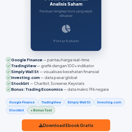
Analisis Saham
Panduan lengkap tools yang wajib
dikuasai
PintarSaham
Google Finance
— pantau harga real-time
TradingView
— grafik dengan 100+ indikator
Simply Wall St
— visualisasi kesehatan finansial
Investing.com
— data pasar global
Stockbit
— Chartbit, Screener, Keystats
Bonus: Trading Economics
— data makro 196 negara
Google Finance
TradingView
Simply Wall St
Investing.com
Stockbit
+ Bonus Tool
Download Ebook Gratis