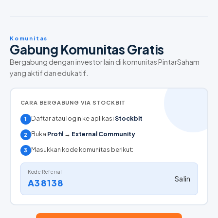
Komunitas
Gabung Komunitas Gratis
Bergabung dengan investor lain di komunitas PintarSaham
yang aktif dan edukatif.
CARA BERGABUNG VIA STOCKBIT
Daftar atau login ke aplikasi
Stockbit
1
Buka
Profil
→
External Community
2
Masukkan kode komunitas berikut:
3
Kode Referral
Salin
A38138