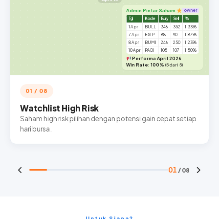
Admin Pintar Saham
owner
Tgl
Kode
Buy
Sell
%
1 Apr
BULL
346
352
1.33%
7 Apr
ESIP
88
90
1.87%
8 Apr
BUMI
246
250
1.23%
10 Apr
PADI
105
107
1.50%
Performa April 2026
Win Rate: 100%
(5 dari 5)
01 / 08
Watchlist High Risk
Saham high risk pilihan dengan potensi gain cepat setiap
hari bursa.
01
/ 08
Untuk Siapa?