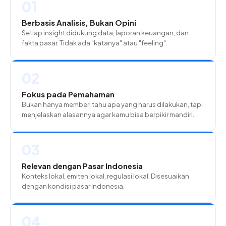
01
Berbasis Analisis, Bukan Opini
Setiap insight didukung data, laporan keuangan, dan
fakta pasar. Tidak ada "katanya" atau "feeling".
02
Fokus pada Pemahaman
Bukan hanya memberi tahu apa yang harus dilakukan, tapi
menjelaskan alasannya agar kamu bisa berpikir mandiri.
03
Relevan dengan Pasar Indonesia
Konteks lokal, emiten lokal, regulasi lokal. Disesuaikan
dengan kondisi pasar Indonesia.
04