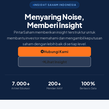
Home
INSIGHT SAHAM INDONESIA
Insight
Menyaring Noise,
Memberi Insight
Membership
PintarSaham memberikan insight terstruktur untuk
Tentang Kami
membantu investor memahami dan mengambil keputusan
saham dengan lebih baik di setiap level.
Hubungi Kami
Lihat Insight
7.000+
200+
100%
Artikel Edukasi
Member Aktif
Berbasis Data