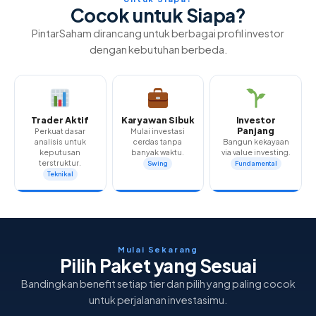
Cocok untuk Siapa?
PintarSaham dirancang untuk berbagai profil investor
dengan kebutuhan berbeda.
Trader Aktif
Karyawan Sibuk
Investor
Panjang
Perkuat dasar
Mulai investasi
analisis untuk
cerdas tanpa
Bangun kekayaan
keputusan
banyak waktu.
via value investing.
terstruktur.
Swing
Fundamental
Teknikal
Mulai Sekarang
Pilih Paket yang Sesuai
Bandingkan benefit setiap tier dan pilih yang paling cocok
untuk perjalanan investasimu.