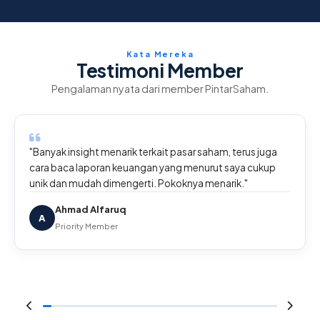
Kata Mereka
Testimoni Member
Pengalaman nyata dari member PintarSaham.
"Banyak insight menarik terkait pasar saham, terus juga
cara baca laporan keuangan yang menurut saya cukup
unik dan mudah dimengerti. Pokoknya menarik."
Ahmad Alfaruq
A
Priority Member