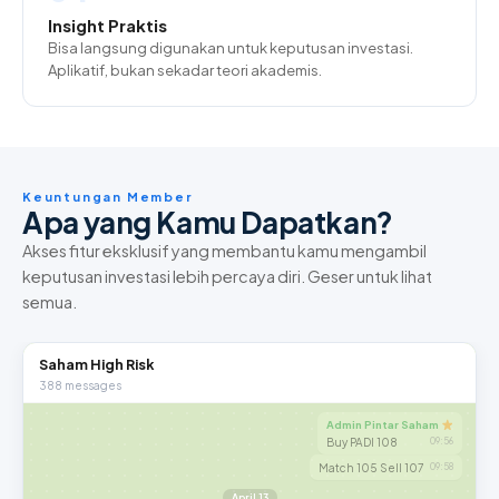
Insight Praktis
Bisa langsung digunakan untuk keputusan investasi.
Aplikatif, bukan sekadar teori akademis.
Keuntungan Member
Apa yang Kamu Dapatkan?
Akses fitur eksklusif yang membantu kamu mengambil
keputusan investasi lebih percaya diri. Geser untuk lihat
semua.
Saham High Risk
388 messages
Admin Pintar Saham
Buy PADI 108
09:56
Match 105 Sell 107
09:58
April 13