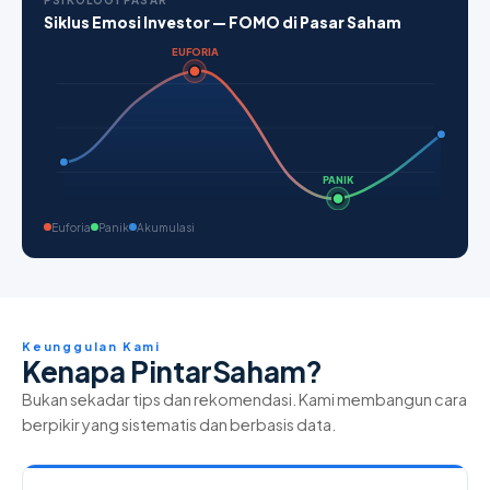
PSIKOLOGI PASAR
Siklus Emosi Investor — FOMO di Pasar Saham
EUFORIA
PANIK
Euforia
Panik
Akumulasi
Keunggulan Kami
Kenapa PintarSaham?
Bukan sekadar tips dan rekomendasi. Kami membangun cara
berpikir yang sistematis dan berbasis data.