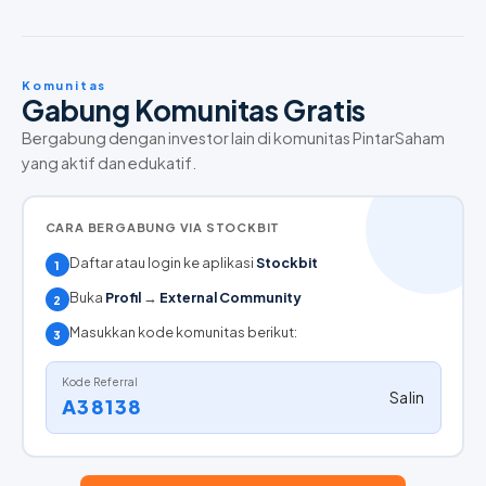
Komunitas
Gabung Komunitas Gratis
Bergabung dengan investor lain di komunitas PintarSaham
yang aktif dan edukatif.
CARA BERGABUNG VIA STOCKBIT
Daftar atau login ke aplikasi
Stockbit
1
Buka
Profil
→
External Community
2
Masukkan kode komunitas berikut:
3
Kode Referral
Salin
A38138