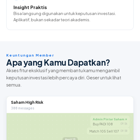
Insight Praktis
Bisa langsung digunakan untuk keputusan investasi.
Aplikatif, bukan sekadar teori akademis.
Keuntungan Member
Apa yang Kamu Dapatkan?
Akses fitur eksklusif yang membantu kamu mengambil
keputusan investasi lebih percaya diri. Geser untuk lihat
semua.
Saham High Risk
388 messages
Admin Pintar Saham ⭐
Buy PADI 108
09:56
Match 105 Sell 107
09:58
April 13