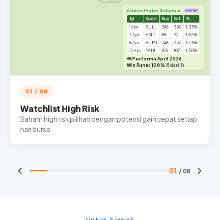
Admin Pintar Saham ⭐
owner
Tgl
Kode
Buy
Sell
%
1 Apr
BULL
346
352
1.33%
7 Apr
ESIP
88
90
1.87%
8 Apr
BUMI
246
250
1.23%
10 Apr
PADI
105
107
1.50%
📢 Performa April 2026
Win Rate: 100%
(5 dari 5)
01 / 08
Watchlist High Risk
Saham high risk pilihan dengan potensi gain cepat setiap
hari bursa.
01
/ 08
Untuk Siapa?