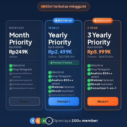
Slot terbatas minggu ini
BEST VALUE
EKSKLUSIF
MONTHLY
YEARLY
3 YEAR
Month
Yearly
3 Yearly
Priority
Priority
Priority
Rp350K
Rp3.500K
Rp7.500K
Rp249K
Rp2.499K
Rp5.999K
/bulan
/tahun · Rp208K/bln
3 tahun · Rp167K/bln
💰 Hemat 2 bulan
Watchlist
Watchlist
Grup Telegram
Grup Telegram
Watchlist
Analisis 800++
Analisis 800++
Grup Telegram
saham
saham
Webinar gratis
Analisis 800++
Webinar
bulanan
saham
Ebook kuartalan
Ebook
kuartalan
Webinar
bulanan
Konsultasi 1-on-1
Konsultasi 1-on-1
Ebook
kuartalan
Konsultasi 1-on-1
Mulai
Hemat
Akses
Dipercaya
200+ member
R
D
A
+