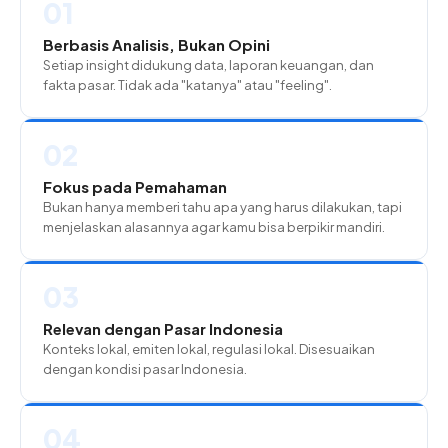
01
Berbasis Analisis, Bukan Opini
Setiap insight didukung data, laporan keuangan, dan
fakta pasar. Tidak ada "katanya" atau "feeling".
02
Fokus pada Pemahaman
Bukan hanya memberi tahu apa yang harus dilakukan, tapi
menjelaskan alasannya agar kamu bisa berpikir mandiri.
03
Relevan dengan Pasar Indonesia
Konteks lokal, emiten lokal, regulasi lokal. Disesuaikan
dengan kondisi pasar Indonesia.
04