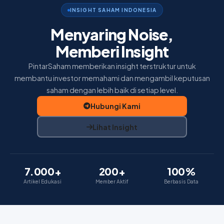
Home
INSIGHT SAHAM INDONESIA
Insight
Menyaring Noise,
Memberi Insight
Membership
PintarSaham memberikan insight terstruktur untuk
Tentang Kami
membantu investor memahami dan mengambil keputusan
saham dengan lebih baik di setiap level.
Hubungi Kami
Lihat Insight
7.000+
200+
100%
Artikel Edukasi
Member Aktif
Berbasis Data