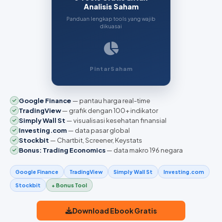
Analisis Saham
Panduan lengkap tools yang wajib
dikuasai
PintarSaham
Google Finance
— pantau harga real-time
TradingView
— grafik dengan 100+ indikator
Simply Wall St
— visualisasi kesehatan finansial
Investing.com
— data pasar global
Stockbit
— Chartbit, Screener, Keystats
Bonus: Trading Economics
— data makro 196 negara
Google Finance
TradingView
Simply Wall St
Investing.com
Stockbit
+ Bonus Tool
Download Ebook Gratis