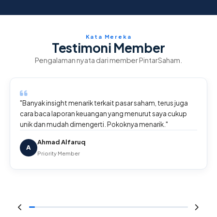
Kata Mereka
Testimoni Member
Pengalaman nyata dari member PintarSaham.
"Banyak insight menarik terkait pasar saham, terus juga
cara baca laporan keuangan yang menurut saya cukup
unik dan mudah dimengerti. Pokoknya menarik."
Ahmad Alfaruq
A
Priority Member