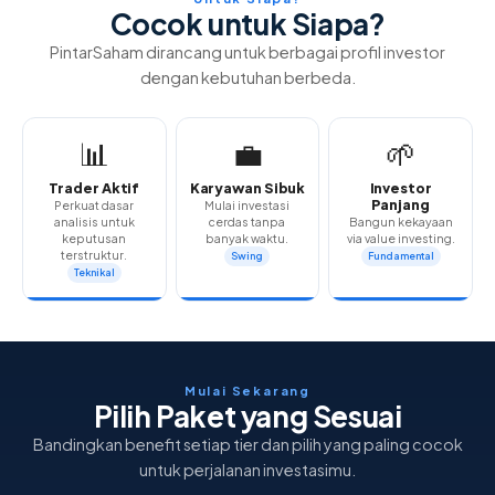
Cocok untuk Siapa?
PintarSaham dirancang untuk berbagai profil investor
dengan kebutuhan berbeda.
📊
💼
🌱
Trader Aktif
Karyawan Sibuk
Investor
Panjang
Perkuat dasar
Mulai investasi
analisis untuk
cerdas tanpa
Bangun kekayaan
keputusan
banyak waktu.
via value investing.
terstruktur.
Swing
Fundamental
Teknikal
Mulai Sekarang
Pilih Paket yang Sesuai
Bandingkan benefit setiap tier dan pilih yang paling cocok
untuk perjalanan investasimu.