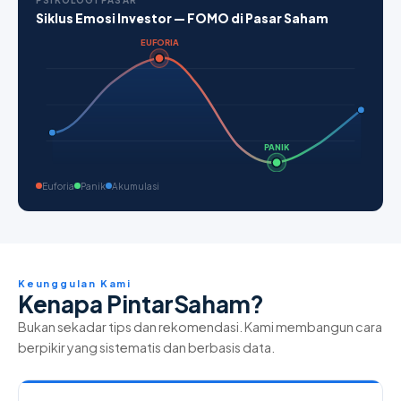
PSIKOLOGI PASAR
Siklus Emosi Investor — FOMO di Pasar Saham
EUFORIA
PANIK
Euforia
Panik
Akumulasi
Keunggulan Kami
Kenapa PintarSaham?
Bukan sekadar tips dan rekomendasi. Kami membangun cara
berpikir yang sistematis dan berbasis data.