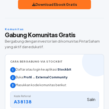
Download Ebook Gratis
Komunitas
Gabung Komunitas Gratis
Bergabung dengan investor lain di komunitas PintarSaham
yang aktif dan edukatif.
CARA BERGABUNG VIA STOCKBIT
Daftar atau login ke aplikasi
Stockbit
1
Buka
Profil
→
External Community
2
Masukkan kode komunitas berikut:
3
Kode Referral
Salin
A38138