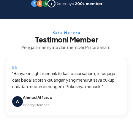
Dipercaya
200+ member
R
D
A
+
Kata Mereka
Testimoni Member
Pengalaman nyata dari member PintarSaham.
"Banyak insight menarik terkait pasar saham, terus juga
cara baca laporan keuangan yang menurut saya cukup
unik dan mudah dimengerti. Pokoknya menarik."
Ahmad Alfaruq
A
Priority Member