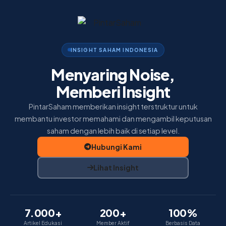
Home
Insight
Membership
INSIGHT SAHAM INDONESIA
Menyaring Noise,
Tentang Kami
Memberi Insight
PintarSaham memberikan insight terstruktur untuk
membantu investor memahami dan mengambil keputusan
saham dengan lebih baik di setiap level.
Hubungi Kami
Lihat Insight
7.000+
200+
100%
Artikel Edukasi
Member Aktif
Berbasis Data