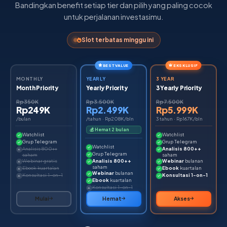
Bandingkan benefit setiap tier dan pilih yang paling cocok
untuk perjalanan investasimu.
Slot terbatas minggu ini
BEST VALUE
EKSKLUSIF
MONTHLY
YEARLY
3 YEAR
Month Priority
Yearly Priority
3 Yearly Priority
Rp350K
Rp3.500K
Rp7.500K
Rp249K
Rp2.499K
Rp5.999K
/bulan
/tahun · Rp208K/bln
3 tahun · Rp167K/bln
💰 Hemat 2 bulan
Watchlist
Watchlist
Grup Telegram
Grup Telegram
Watchlist
Analisis 800++
Analisis 800++
Grup Telegram
saham
saham
Webinar gratis
Analisis 800++
Webinar
bulanan
saham
Ebook kuartalan
Ebook
kuartalan
Webinar
bulanan
Konsultasi 1-on-1
Konsultasi 1-on-1
Ebook
kuartalan
Konsultasi 1-on-1
Mulai
Hemat
Akses