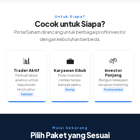
Untuk Siapa?
Cocok untuk Siapa?
PintarSaham dirancang untuk berbagai profil investor
dengan kebutuhan berbeda.
📊
💼
🌱
Trader Aktif
Karyawan Sibuk
Investor
Panjang
Perkuat dasar
Mulai investasi
analisis untuk
cerdas tanpa
Bangun kekayaan
keputusan
banyak waktu.
via value investing.
terstruktur.
Swing
Fundamental
Teknikal
Mulai Sekarang
Pilih Paket yang Sesuai