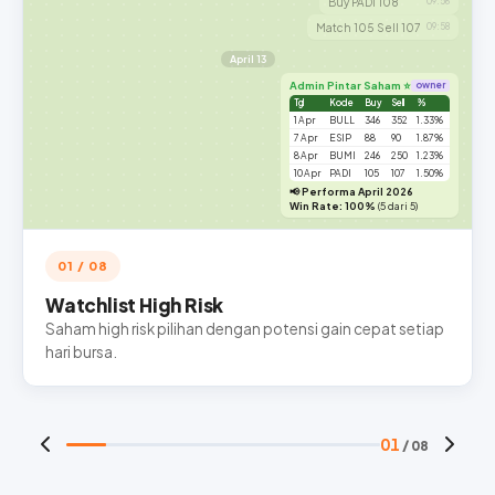
Buy PADI 108
09:56
Match 105 Sell 107
09:58
April 13
Admin Pintar Saham ⭐
owner
Tgl
Kode
Buy
Sell
%
1 Apr
BULL
346
352
1.33%
7 Apr
ESIP
88
90
1.87%
8 Apr
BUMI
246
250
1.23%
10 Apr
PADI
105
107
1.50%
📢 Performa April 2026
Win Rate: 100%
(5 dari 5)
01 / 08
Watchlist High Risk
Saham high risk pilihan dengan potensi gain cepat setiap
hari bursa.
01
/ 08