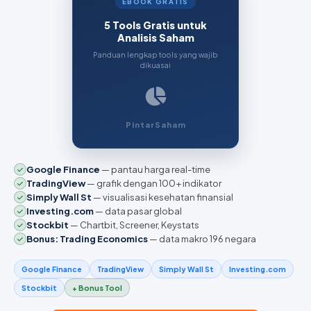
EBOOK GRATIS
5 Tools Gratis untuk
Analisis Saham
Panduan lengkap tools yang wajib
dikuasai
PintarSaham
Google Finance
— pantau harga real-time
TradingView
— grafik dengan 100+ indikator
Simply Wall St
— visualisasi kesehatan finansial
Investing.com
— data pasar global
Stockbit
— Chartbit, Screener, Keystats
Bonus: Trading Economics
— data makro 196 negara
Google Finance
TradingView
Simply Wall St
Investing.com
Stockbit
+ Bonus Tool