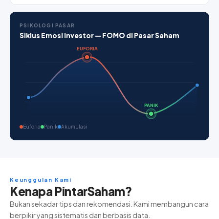
PSIKOLOGI PASAR
Siklus Emosi Investor — FOMO di Pasar Saham
EUFORIA
PANIK
Euforia
Panik
Akumulasi
Keunggulan Kami
Kenapa PintarSaham?
Bukan sekadar tips dan rekomendasi. Kami membangun cara
berpikir yang sistematis dan berbasis data.