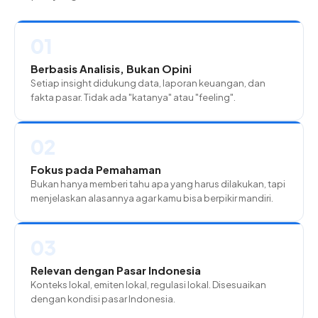
01
Berbasis Analisis, Bukan Opini
Setiap insight didukung data, laporan keuangan, dan
fakta pasar. Tidak ada "katanya" atau "feeling".
02
Fokus pada Pemahaman
Bukan hanya memberi tahu apa yang harus dilakukan, tapi
menjelaskan alasannya agar kamu bisa berpikir mandiri.
03
Relevan dengan Pasar Indonesia
Konteks lokal, emiten lokal, regulasi lokal. Disesuaikan
dengan kondisi pasar Indonesia.