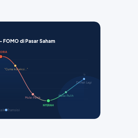
 — FOMO di Pasar Saham
FORIA
"Cuma koreksi…"
↻
Dilihat Lagi
Mulai Pulih
Mulai Panik
NYERAH
aik
Transisi