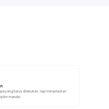
an
a yang harus dilakukan, tapi menjelaskan
pikir mandiri.