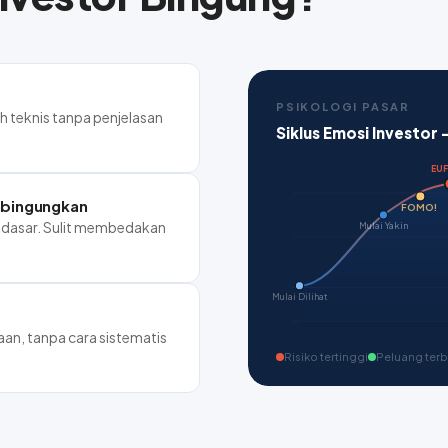
PSIKOLOGI PASAR
ah teknis tanpa penjelasan
Siklus Emosi Investor
EU
mbingungkan
FOMO!
 dasar. Sulit membedakan
Mulai Yakin
Mulai Dilihat
an, tanpa cara sistematis
Risiko tertinggi
Peluang terb