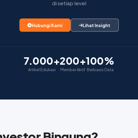
di setiap level
Hubungi Kami
Lihat Insight
7.000+
200+
100%
Artikel Edukasi
Member Aktif
Berbasis Data
nvestor Bingung?