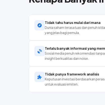
Tidak tahu harus mulai dari mana
Dunia saham terasa luas dan penuh istil
yang jelas bagi pemula.
Terlalu banyak informasi yang me
Sosial media penuh rekomendasi tanpa
insight berkualitas dan noise.
Tidak punya framework analisis
Keputusan investasi berdasarkan perasa
untuk evaluasi emiten.