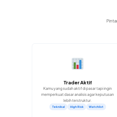
10
High
PADI
105
107
1.50%
Apr
Risk
Update Performa Saham High Risk
April 2026
Win Rate: 100.00%
(5 dari 5 Tercapai)
Pinta
Tercapai Target: BULL 1.33%, ESIP 1.87%,
BUMI 1.23%
Trader Aktif
Kamu yang sudah aktif di pasar tapi ingin
memperkuat dasar analisis agar keputusan
lebih terstruktur.
Teknikal
High Risk
Watchlist