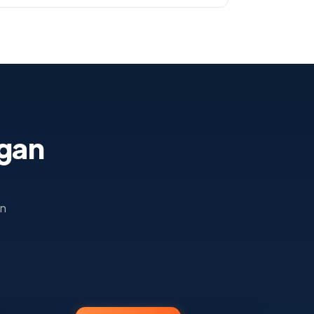
ngan
an