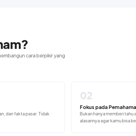
aham?
membangun cara berpikir yang
02
Fokus pada Pemaham
n, dan fakta pasar. Tidak
Bukan hanya memberi tahu ap
alasannya agar kamu bisa ber