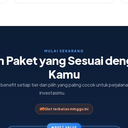
MULAI SEKARANG
ih Paket yang Sesuai de
Kamu
enefit setiap tier dan pilih yang paling cocok untuk perjalan
investasimu.
Slot terbatas minggu ini
BEST VALUE