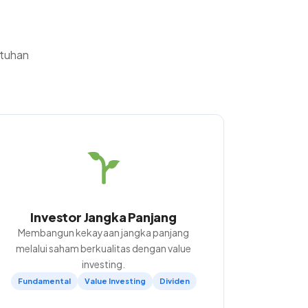
utuhan
Investor Jangka Panjang
Membangun kekayaan jangka panjang
melalui saham berkualitas dengan value
investing.
Fundamental
Value Investing
Dividen