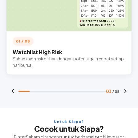
1 Apr
BULL
346
352
1.33%
7 Apr
ESIP
88
90
1.87%
8 Apr
BUMI
246
250
1.23%
10 Apr
PADI
105
107
1.50%
Performa April 2026
Win Rate: 100%
(5 dari 5)
01 / 08
Watchlist High Risk
Saham high risk pilihan dengan potensi gain cepat setiap
hari bursa.
01
/ 08
Untuk Siapa?
Cocok untuk Siapa?
PintarSaham dirancang untuk berbagai profil investor