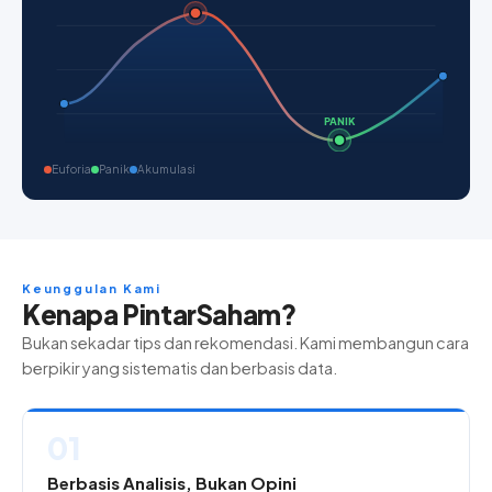
PANIK
Euforia
Panik
Akumulasi
Keunggulan Kami
Kenapa PintarSaham?
Bukan sekadar tips dan rekomendasi. Kami membangun cara
berpikir yang sistematis dan berbasis data.
01
Berbasis Analisis, Bukan Opini