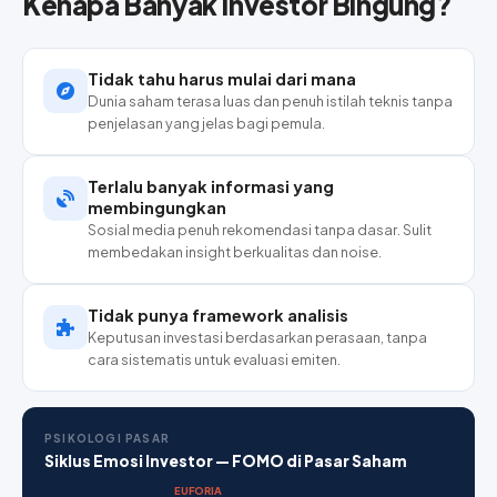
Kenapa Banyak Investor Bingung?
Tidak tahu harus mulai dari mana
Dunia saham terasa luas dan penuh istilah teknis tanpa
penjelasan yang jelas bagi pemula.
Terlalu banyak informasi yang
membingungkan
Sosial media penuh rekomendasi tanpa dasar. Sulit
membedakan insight berkualitas dan noise.
Tidak punya framework analisis
Keputusan investasi berdasarkan perasaan, tanpa
cara sistematis untuk evaluasi emiten.
PSIKOLOGI PASAR
Siklus Emosi Investor — FOMO di Pasar Saham
EUFORIA