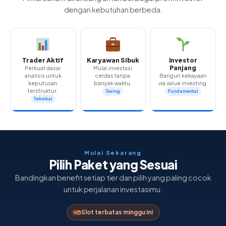
dengan kebutuhan berbeda.
Trader Aktif
Karyawan Sibuk
Investor
Panjang
Perkuat dasar
Mulai investasi
analisis untuk
cerdas tanpa
Bangun kekayaan
keputusan
banyak waktu.
via value investing.
terstruktur.
Swing
Fundamental
Teknikal
Mulai Sekarang
Pilih Paket yang Sesuai
Bandingkan benefit setiap tier dan pilih yang paling cocok
untuk perjalanan investasimu.
Slot terbatas minggu ini