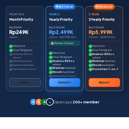
BEST VALUE
EKSKLUSIF
MONTHLY
YEARLY
3 YEAR
Month Priority
Yearly Priority
3 Yearly Priority
Rp350K
Rp3.500K
Rp7.500K
Rp249K
Rp2.499K
Rp5.999K
/bulan
/tahun · Rp208K/bln
3 tahun · Rp167K/bln
Hemat 2 bulan
Watchlist
Watchlist
Grup Telegram
Grup Telegram
Watchlist
Analisis 800++
Analisis 800++
Grup Telegram
saham
saham
Webinar gratis
Analisis 800++
Webinar
bulanan
saham
Ebook kuartalan
Ebook
kuartalan
Webinar
bulanan
Konsultasi 1-on-1
Konsultasi 1-on-1
Ebook
kuartalan
Konsultasi 1-on-1
Mulai
Hemat
Akses
Dipercaya
200+ member
R
D
A
+