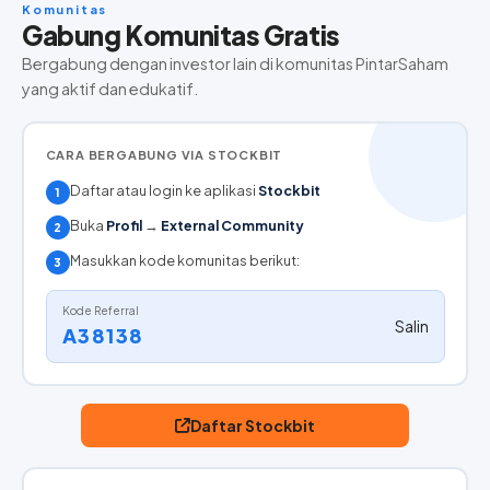
Komunitas
Gabung Komunitas Gratis
Bergabung dengan investor lain di komunitas PintarSaham
yang aktif dan edukatif.
CARA BERGABUNG VIA STOCKBIT
Daftar atau login ke aplikasi
Stockbit
1
Buka
Profil
→
External Community
2
Masukkan kode komunitas berikut:
3
Kode Referral
Salin
A38138
Daftar Stockbit