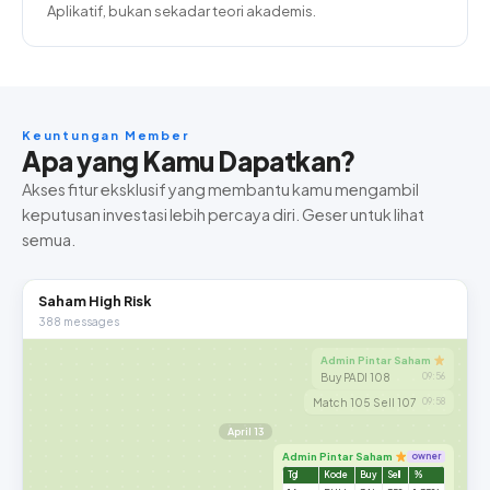
Aplikatif, bukan sekadar teori akademis.
Keuntungan Member
Apa yang Kamu Dapatkan?
Akses fitur eksklusif yang membantu kamu mengambil
keputusan investasi lebih percaya diri. Geser untuk lihat
semua.
Saham High Risk
388 messages
Admin Pintar Saham
Buy PADI 108
09:56
Match 105 Sell 107
09:58
April 13
Admin Pintar Saham
owner
Tgl
Kode
Buy
Sell
%