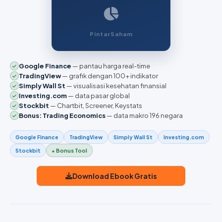
PintarSaham
Google Finance
— pantau harga real-time
TradingView
— grafik dengan 100+ indikator
Simply Wall St
— visualisasi kesehatan finansial
Investing.com
— data pasar global
Stockbit
— Chartbit, Screener, Keystats
Bonus: Trading Economics
— data makro 196 negara
Google Finance
TradingView
Simply Wall St
Investing.com
Stockbit
+ Bonus Tool
Download Ebook Gratis