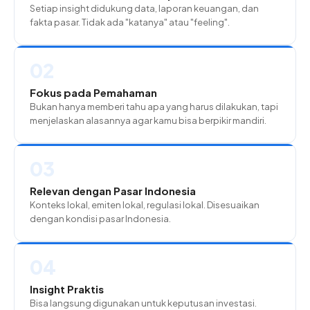
Setiap insight didukung data, laporan keuangan, dan
fakta pasar. Tidak ada "katanya" atau "feeling".
02
Fokus pada Pemahaman
Bukan hanya memberi tahu apa yang harus dilakukan, tapi
menjelaskan alasannya agar kamu bisa berpikir mandiri.
03
Relevan dengan Pasar Indonesia
Konteks lokal, emiten lokal, regulasi lokal. Disesuaikan
dengan kondisi pasar Indonesia.
04
Insight Praktis
Bisa langsung digunakan untuk keputusan investasi.