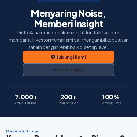
Home
Menyaring Noise,
Insight
Memberi Insight
Membership
PintarSaham memberikan insight terstruktur untuk
membantu investor memahami dan mengambil keputusan
Tentang Kami
saham dengan lebih baik di setiap level.
Hubungi Kami
Lihat Insight
7.000+
200+
100%
Artikel Edukasi
Member Aktif
Berbasis Data
Masalah Umum