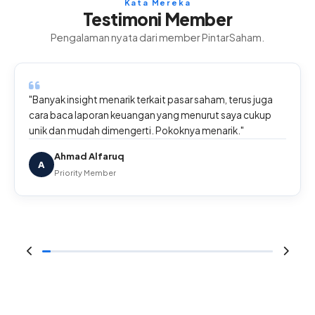
Kata Mereka
Testimoni Member
Pengalaman nyata dari member PintarSaham.
"Banyak insight menarik terkait pasar saham, terus juga
cara baca laporan keuangan yang menurut saya cukup
unik dan mudah dimengerti. Pokoknya menarik."
Ahmad Alfaruq
A
Priority Member