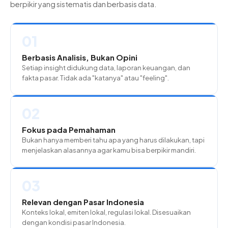
berpikir yang sistematis dan berbasis data.
01
Berbasis Analisis, Bukan Opini
Setiap insight didukung data, laporan keuangan, dan
fakta pasar. Tidak ada "katanya" atau "feeling".
02
Fokus pada Pemahaman
Bukan hanya memberi tahu apa yang harus dilakukan, tapi
menjelaskan alasannya agar kamu bisa berpikir mandiri.
03
Relevan dengan Pasar Indonesia
Konteks lokal, emiten lokal, regulasi lokal. Disesuaikan
dengan kondisi pasar Indonesia.