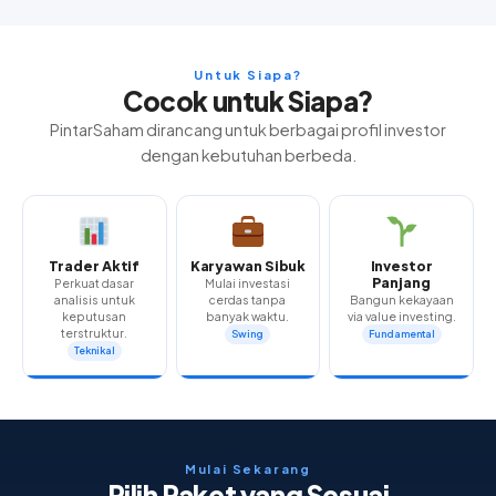
Untuk Siapa?
Cocok untuk Siapa?
PintarSaham dirancang untuk berbagai profil investor
dengan kebutuhan berbeda.
Trader Aktif
Karyawan Sibuk
Investor
Panjang
Perkuat dasar
Mulai investasi
analisis untuk
cerdas tanpa
Bangun kekayaan
keputusan
banyak waktu.
via value investing.
terstruktur.
Swing
Fundamental
Teknikal
Mulai Sekarang
Pilih Paket yang Sesuai