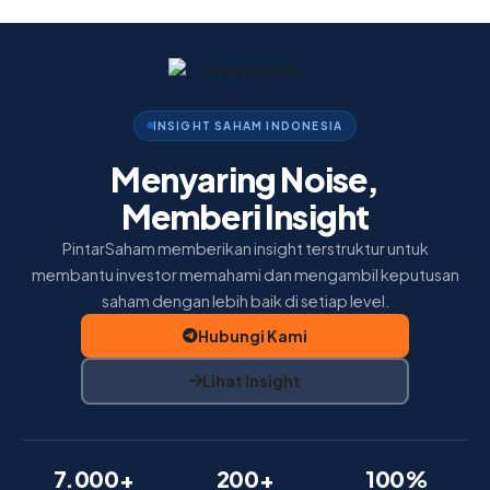
Home
Insight
Membership
INSIGHT SAHAM INDONESIA
Tentang Kami
Menyaring Noise,
Memberi Insight
PintarSaham memberikan insight terstruktur untuk
membantu investor memahami dan mengambil keputusan
saham dengan lebih baik di setiap level.
Hubungi Kami
Lihat Insight
7.000+
200+
100%