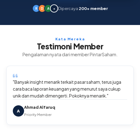
Dipercaya
200+ member
R
D
A
+
Kata Mereka
Testimoni Member
Pengalaman nyata dari member PintarSaham.
"Banyak insight menarik terkait pasar saham, terus juga
cara baca laporan keuangan yang menurut saya cukup
unik dan mudah dimengerti. Pokoknya menarik."
Ahmad Alfaruq
A
Priority Member