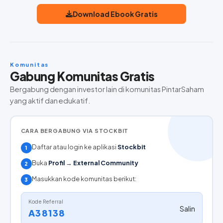
Download Ebook Gratis
Komunitas
Gabung Komunitas Gratis
Bergabung dengan investor lain di komunitas PintarSaham
yang aktif dan edukatif.
CARA BERGABUNG VIA STOCKBIT
Daftar atau login ke aplikasi
Stockbit
1
Buka
Profil
→
External Community
2
Masukkan kode komunitas berikut:
3
Kode Referral
Salin
A38138