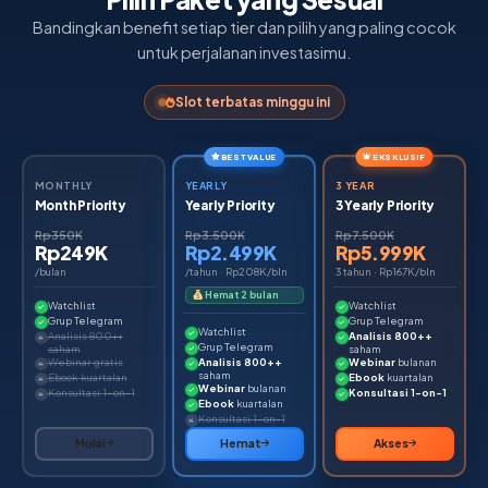
Bandingkan benefit setiap tier dan pilih yang paling cocok
untuk perjalanan investasimu.
Slot terbatas minggu ini
BEST VALUE
EKSKLUSIF
MONTHLY
YEARLY
3 YEAR
Month Priority
Yearly Priority
3 Yearly Priority
Rp350K
Rp3.500K
Rp7.500K
Rp249K
Rp2.499K
Rp5.999K
/bulan
/tahun · Rp208K/bln
3 tahun · Rp167K/bln
Hemat 2 bulan
Watchlist
Watchlist
Grup Telegram
Grup Telegram
Watchlist
Analisis 800++
Analisis 800++
Grup Telegram
saham
saham
Webinar gratis
Analisis 800++
Webinar
bulanan
saham
Ebook kuartalan
Ebook
kuartalan
Webinar
bulanan
Konsultasi 1-on-1
Konsultasi 1-on-1
Ebook
kuartalan
Konsultasi 1-on-1
Mulai
Hemat
Akses