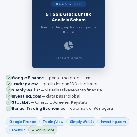
EBOOK GRATIS
5 Tools Gratis untuk
Analisis Saham
Panduan lengkap tools yang wajib
dikuasai
PintarSaham
Google Finance
— pantau harga real-time
TradingView
— grafik dengan 100+ indikator
Simply Wall St
— visualisasi kesehatan finansial
Investing.com
— data pasar global
Stockbit
— Chartbit, Screener, Keystats
Bonus: Trading Economics
— data makro 196 negara
Google Finance
TradingView
Simply Wall St
Investing.com
Stockbit
+ Bonus Tool