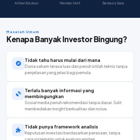
Artikel Edukasi
Member Aktif
Berbasis Data
Masalah Umum
Kenapa Banyak Investor Bingung?
Tidak tahu harus mulai dari mana
Dunia saham terasa luas dan penuh istilah teknis tanpa
penjelasan yang jelas bagi pemula.
Terlalu banyak informasi yang
membingungkan
Sosial media penuh rekomendasi tanpa dasar. Sulit
membedakan insight berkualitas dan noise.
Tidak punya framework analisis
Keputusan investasi berdasarkan perasaan, tanpa
cara sistematis untuk evaluasi emiten.