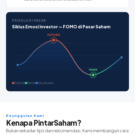
PSIKOLOGI PASAR
Siklus Emosi Investor — FOMO di Pasar Saham
EUFORIA
PANIK
Euforia
Panik
Akumulasi
Keunggulan Kami
Kenapa PintarSaham?
Bukan sekadar tips dan rekomendasi. Kami membangun cara