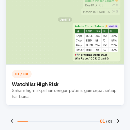
Admin Pintar Saham
Buy PADI 108
09:56
Match 105 Sell 107
09:58
April 13
Admin Pintar Saham
owner
Tgl
Kode
Buy
Sell
%
1 Apr
BULL
346
352
1.33%
7 Apr
ESIP
88
90
1.87%
8 Apr
BUMI
246
250
1.23%
10 Apr
PADI
105
107
1.50%
Performa April 2026
Win Rate: 100%
(5 dari 5)
01 / 08
Watchlist High Risk
Saham high risk pilihan dengan potensi gain cepat setiap
hari bursa.
01
/ 08