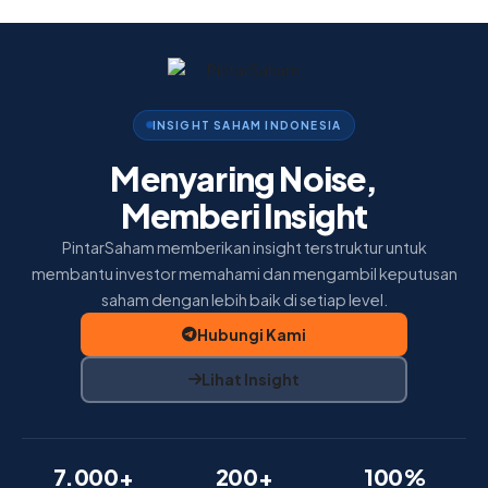
Home
Insight
Membership
INSIGHT SAHAM INDONESIA
Tentang Kami
Menyaring Noise,
Memberi Insight
PintarSaham memberikan insight terstruktur untuk
membantu investor memahami dan mengambil keputusan
saham dengan lebih baik di setiap level.
Hubungi Kami
Lihat Insight
7.000+
200+
100%