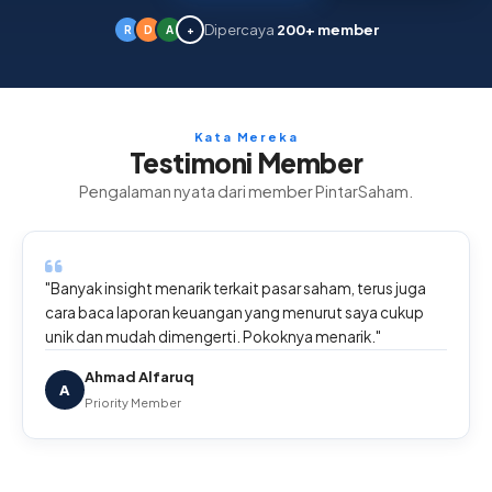
Dipercaya
200+ member
R
D
A
+
Kata Mereka
Testimoni Member
Pengalaman nyata dari member PintarSaham.
"Banyak insight menarik terkait pasar saham, terus juga
cara baca laporan keuangan yang menurut saya cukup
unik dan mudah dimengerti. Pokoknya menarik."
Ahmad Alfaruq
A
Priority Member