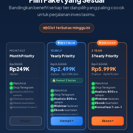
Bandingkan benefit setiap tier dan pilih yang paling cocok
untuk perjalanan investasimu.
Slot terbatas minggu ini
BEST VALUE
EKSKLUSIF
MONTHLY
YEARLY
3 YEAR
Month Priority
Yearly Priority
3 Yearly Priority
Rp350K
Rp3.500K
Rp7.500K
Rp249K
Rp2.499K
Rp5.999K
/bulan
/tahun · Rp208K/bln
3 tahun · Rp167K/bln
Hemat 2 bulan
Watchlist
Watchlist
Grup Telegram
Grup Telegram
Watchlist
Analisis 800++
Analisis 800++
Grup Telegram
saham
saham
Webinar gratis
Analisis 800++
Webinar
bulanan
saham
Ebook kuartalan
Ebook
kuartalan
Webinar
bulanan
Konsultasi 1-on-1
Konsultasi 1-on-1
Ebook
kuartalan
Konsultasi 1-on-1
Mulai
Hemat
Akses