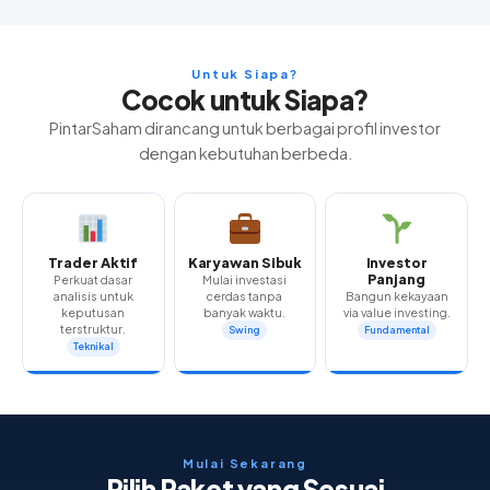
Untuk Siapa?
Cocok untuk Siapa?
PintarSaham dirancang untuk berbagai profil investor
dengan kebutuhan berbeda.
Trader Aktif
Karyawan Sibuk
Investor
Panjang
Perkuat dasar
Mulai investasi
analisis untuk
cerdas tanpa
Bangun kekayaan
keputusan
banyak waktu.
via value investing.
terstruktur.
Swing
Fundamental
Teknikal
Mulai Sekarang
Pilih Paket yang Sesuai