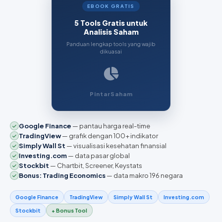
EBOOK GRATIS
5 Tools Gratis untuk
Analisis Saham
Panduan lengkap tools yang wajib
dikuasai
PintarSaham
Google Finance
— pantau harga real-time
TradingView
— grafik dengan 100+ indikator
Simply Wall St
— visualisasi kesehatan finansial
Investing.com
— data pasar global
Stockbit
— Chartbit, Screener, Keystats
Bonus: Trading Economics
— data makro 196 negara
Google Finance
TradingView
Simply Wall St
Investing.com
Stockbit
+ Bonus Tool