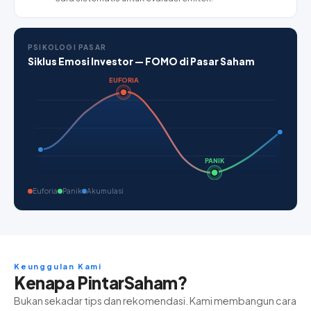
PSIKOLOGI PASAR
Siklus Emosi Investor — FOMO di Pasar Saham
EUFORIA
PANIK
Euforia
Panik
Akumulasi
Keunggulan Kami
Kenapa PintarSaham?
Bukan sekadar tips dan rekomendasi. Kami membangun cara