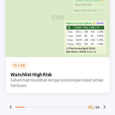
Admin Pintar Saham
Buy PADI 108
09:56
Match 105 Sell 107
09:58
April 13
Admin Pintar Saham
owner
Tgl
Kode
Buy
Sell
%
1 Apr
BULL
346
352
1.33%
7 Apr
ESIP
88
90
1.87%
8 Apr
BUMI
246
250
1.23%
10 Apr
PADI
105
107
1.50%
Performa April 2026
Win Rate: 100%
(5 dari 5)
01 / 08
Watchlist High Risk
Saham high risk pilihan dengan potensi gain cepat setiap
hari bursa.
01
/ 08