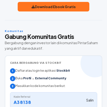
Download Ebook Gratis
Komunitas
Gabung Komunitas Gratis
Bergabung dengan investor lain di komunitas PintarSaham
yang aktif dan edukatif.
CARA BERGABUNG VIA STOCKBIT
Daftar atau login ke aplikasi
Stockbit
1
Buka
Profil
→
External Community
2
Masukkan kode komunitas berikut:
3
Kode Referral
Salin
A38138