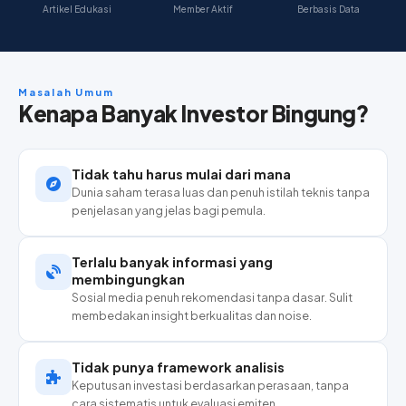
Artikel Edukasi
Member Aktif
Berbasis Data
Masalah Umum
Kenapa Banyak Investor Bingung?
Tidak tahu harus mulai dari mana
Dunia saham terasa luas dan penuh istilah teknis tanpa
penjelasan yang jelas bagi pemula.
Terlalu banyak informasi yang
membingungkan
Sosial media penuh rekomendasi tanpa dasar. Sulit
membedakan insight berkualitas dan noise.
Tidak punya framework analisis
Keputusan investasi berdasarkan perasaan, tanpa
cara sistematis untuk evaluasi emiten.