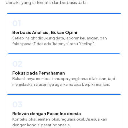
berpikir yang sistematis dan berbasis data.
01
Berbasis Analisis, Bukan Opini
Setiap insight didukung data, laporan keuangan, dan
fakta pasar. Tidak ada "katanya" atau "feeling".
02
Fokus pada Pemahaman
Bukan hanya memberi tahu apa yang harus dilakukan, tapi
menjelaskan alasannya agar kamu bisa berpikir mandiri.
03
Relevan dengan Pasar Indonesia
Konteks lokal, emiten lokal, regulasi lokal. Disesuaikan
dengan kondisi pasar Indonesia.