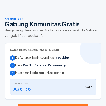
Komunitas
Gabung Komunitas Gratis
Bergabung dengan investor lain di komunitas PintarSaham
yang aktif dan edukatif.
CARA BERGABUNG VIA STOCKBIT
Daftar atau login ke aplikasi
Stockbit
1
Buka
Profil
→
External Community
2
Masukkan kode komunitas berikut:
3
Kode Referral
Salin
A38138