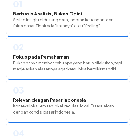
01
Berbasis Analisis, Bukan Opini
Setiap insight didukung data, laporan keuangan, dan
fakta pasar. Tidak ada "katanya" atau "feeling".
02
Fokus pada Pemahaman
Bukan hanya memberi tahu apa yang harus dilakukan, tapi
menjelaskan alasannya agar kamu bisa berpikir mandiri.
03
Relevan dengan Pasar Indonesia
Konteks lokal, emiten lokal, regulasi lokal. Disesuaikan
dengan kondisi pasar Indonesia.
04