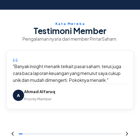
Kata Mereka
Testimoni Member
Pengalaman nyata dari member PintarSaham.
"Banyak insight menarik terkait pasar saham, terus juga
cara baca laporan keuangan yang menurut saya cukup
unik dan mudah dimengerti. Pokoknya menarik."
Ahmad Alfaruq
A
Priority Member