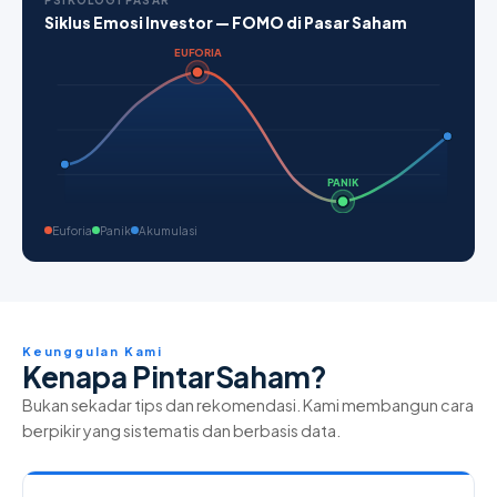
PSIKOLOGI PASAR
Siklus Emosi Investor — FOMO di Pasar Saham
EUFORIA
PANIK
Euforia
Panik
Akumulasi
Keunggulan Kami
Kenapa PintarSaham?
Bukan sekadar tips dan rekomendasi. Kami membangun cara
berpikir yang sistematis dan berbasis data.