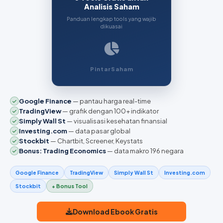
Analisis Saham
Panduan lengkap tools yang wajib
dikuasai
PintarSaham
Google Finance
— pantau harga real-time
TradingView
— grafik dengan 100+ indikator
Simply Wall St
— visualisasi kesehatan finansial
Investing.com
— data pasar global
Stockbit
— Chartbit, Screener, Keystats
Bonus: Trading Economics
— data makro 196 negara
Google Finance
TradingView
Simply Wall St
Investing.com
Stockbit
+ Bonus Tool
Download Ebook Gratis