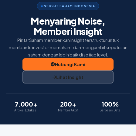
Home
INSIGHT SAHAM INDONESIA
Insight
Menyaring Noise,
Memberi Insight
Membership
PintarSaham memberikan insight terstruktur untuk
Tentang Kami
membantu investor memahami dan mengambil keputusan
saham dengan lebih baik di setiap level.
Hubungi Kami
Lihat Insight
7.000+
200+
100%
Artikel Edukasi
Member Aktif
Berbasis Data