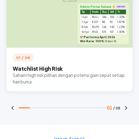
Admin Pintar Saham
owner
Tgl
Kode
Buy
Sell
%
1 Apr
BULL
346
352
1.33%
7 Apr
ESIP
88
90
1.87%
8 Apr
BUMI
246
250
1.23%
10 Apr
PADI
105
107
1.50%
Performa April 2026
Win Rate: 100%
(5 dari 5)
01 / 08
Watchlist High Risk
Saham high risk pilihan dengan potensi gain cepat setiap
hari bursa.
01
/ 08
Untuk Siapa?