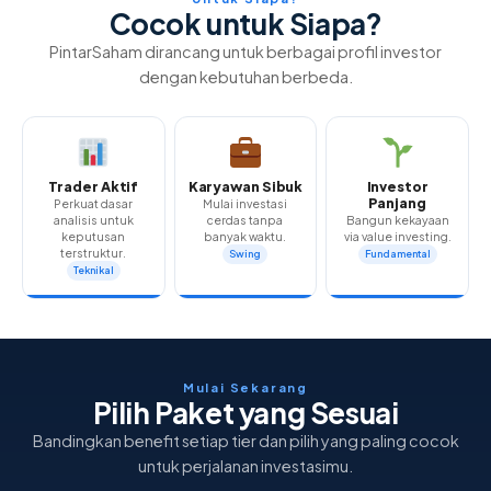
Cocok untuk Siapa?
PintarSaham dirancang untuk berbagai profil investor
dengan kebutuhan berbeda.
Trader Aktif
Karyawan Sibuk
Investor
Panjang
Perkuat dasar
Mulai investasi
analisis untuk
cerdas tanpa
Bangun kekayaan
keputusan
banyak waktu.
via value investing.
terstruktur.
Swing
Fundamental
Teknikal
Mulai Sekarang
Pilih Paket yang Sesuai
Bandingkan benefit setiap tier dan pilih yang paling cocok
untuk perjalanan investasimu.