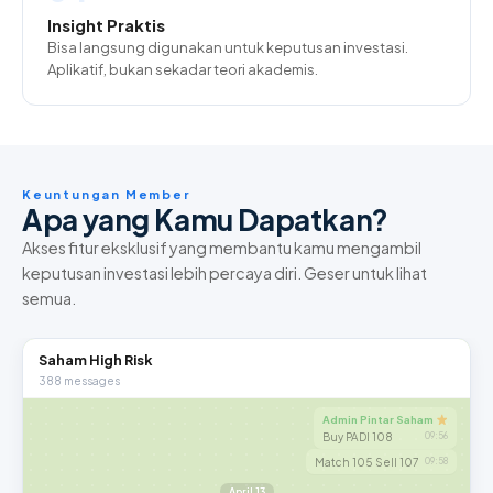
Insight Praktis
Bisa langsung digunakan untuk keputusan investasi.
Aplikatif, bukan sekadar teori akademis.
Keuntungan Member
Apa yang Kamu Dapatkan?
Akses fitur eksklusif yang membantu kamu mengambil
keputusan investasi lebih percaya diri. Geser untuk lihat
semua.
Saham High Risk
388 messages
Admin Pintar Saham
Buy PADI 108
09:56
Match 105 Sell 107
09:58
April 13