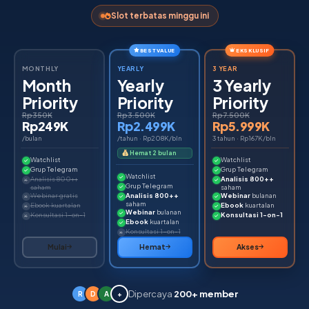
Slot terbatas minggu ini
BEST VALUE
EKSKLUSIF
MONTHLY
YEARLY
3 YEAR
Month
Yearly
3 Yearly
Priority
Priority
Priority
Rp350K
Rp3.500K
Rp7.500K
Rp249K
Rp2.499K
Rp5.999K
/bulan
/tahun · Rp208K/bln
3 tahun · Rp167K/bln
Hemat 2 bulan
Watchlist
Watchlist
Grup Telegram
Grup Telegram
Watchlist
Analisis 800++
Analisis 800++
Grup Telegram
saham
saham
Webinar gratis
Analisis 800++
Webinar
bulanan
saham
Ebook kuartalan
Ebook
kuartalan
Webinar
bulanan
Konsultasi 1-on-1
Konsultasi 1-on-1
Ebook
kuartalan
Konsultasi 1-on-1
Mulai
Hemat
Akses
Dipercaya
200+ member
R
D
A
+